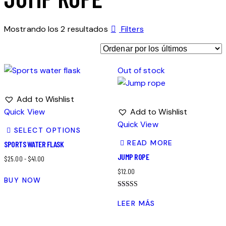
Mostrando los 2 resultados
Filters
Out of stock
Add to Wishlist
Quick View
Add to Wishlist
Quick View
SELECT OPTIONS
READ MORE
SPORTS WATER FLASK
JUMP ROPE
$
25.00
-
$
41.00
$
12.00
BUY NOW
Valorado
con
LEER MÁS
4.00
de 5